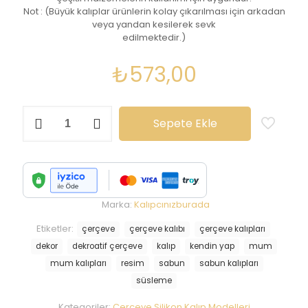
Not : (Büyük kalıplar ürünlerin kolay çıkarılması için arkadan
veya yandan kesilerek sevk
edilmektedir.)
₺
573,00
Çerçeve
Sepete Ekle
Silikon
Kalıp
-
K148
adet
Marka:
Kalıpcınızburada
Etiketler:
çerçeve
çerçeve kalıbı
çerçeve kalıpları
dekor
dekroatif çerçeve
kalıp
kendin yap
mum
mum kalıpları
resim
sabun
sabun kalıpları
süsleme
Kategoriler:
Çerçeve Silikon Kalıp Modelleri