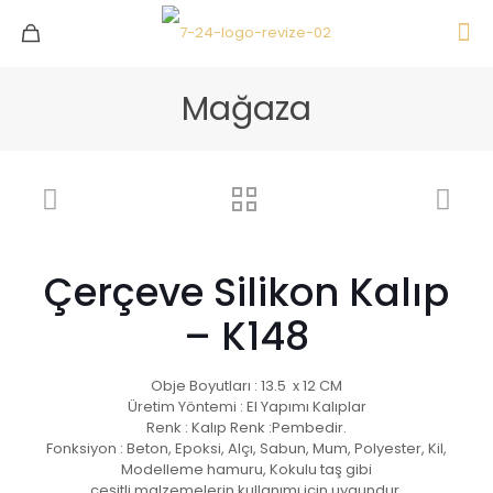
Mağaza
Çerçeve Silikon Kalıp
– K148
Obje Boyutları : 13.5 x 12 CM
Üretim Yöntemi : El Yapımı Kalıplar
Renk : Kalıp Renk :Pembedir.
Fonksiyon : Beton, Epoksi, Alçı, Sabun, Mum, Polyester, Kil,
Modelleme hamuru, Kokulu taş gibi
çeşitli malzemelerin kullanımı için uygundur.