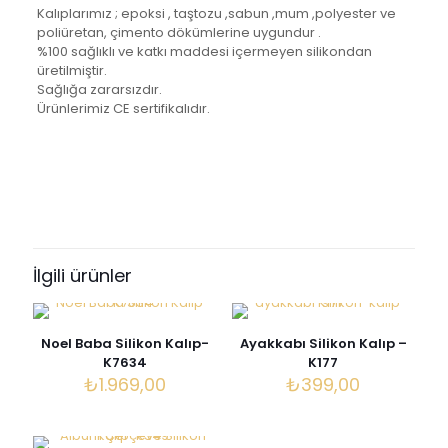
Kalıplarımız ; epoksi , taştozu ,sabun ,mum ,polyester ve
poliüretan, çimento dökümlerine uygundur .
%100 sağlıklı ve katkı maddesi içermeyen silikondan
üretilmiştir.
Sağlığa zararsızdır.
Ürünlerimiz CE sertifikalıdır.
Değerlendirmeler
Henüz değerlendirme yapılmadı.
“Çerçeve Silikon Kalıp – K148” için
yorum yapan ilk kişi siz olun
İlgili ürünler
E-posta adresiniz yayınlanmayacak.
Gerekli alanlar
*
ile
işaretlenmişlerdir
Noel Baba Silikon Kalıp-
Ayakkabı Silikon Kalıp –
Derecelendirmeniz
*
K7634
K177
₺
1.969,00
₺
399,00