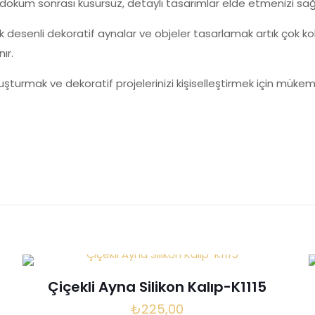
e döküm sonrası kusursuz, detaylı tasarımlar elde etmenizi sağ
k desenli dekoratif aynalar ve objeler tasarlamak artık çok kola
ır.
uşturmak ve dekoratif projelerinizi kişiselleştirmek için mükem
Değerlendirmeler
me yapılmadı.
a Silikon Kalıp-K1113” için yorum yapan ilk k
yayınlanmayacak.
Gerekli alanlar
*
ile işaretlenmişlerdir
Çiçekli Ayna Silikon Kalıp-K1115
z
*
₺
225,00