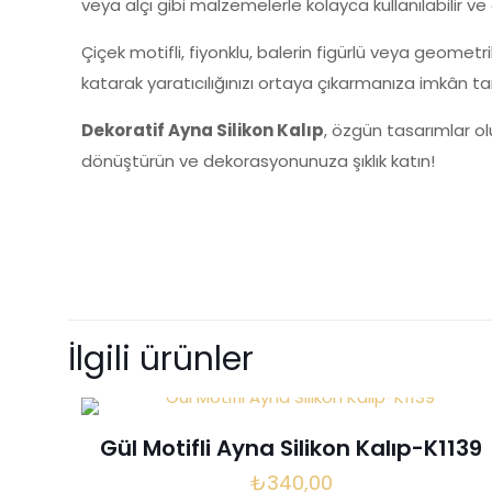
veya alçı gibi malzemelerle kolayca kullanılabilir v
Çiçek motifli, fiyonklu, balerin figürlü veya geometri
katarak yaratıcılığınızı ortaya çıkarmanıza imkân tan
Dekoratif Ayna Silikon Kalıp
, özgün tasarımlar ol
dönüştürün ve dekorasyonunuza şıklık katın!
Henüz değerlendir
“Dekoratif Ayn
İlgili ürünler
E-posta adresiniz 
Gül Motifli Ayna Silikon Kalıp-K1139
Derecelendirmeni
₺
340,00