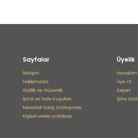
Sayfalar
Üyelik
İsim
*
İletişim
Hesabım
Hakkımızda
Üye Ol
adresim bu tarayı
Gizlilik ve Güvenlik
Sepet
İptal ve İade Koşulları
Şifre Sıfı
Mesafeli Satış Sözleşmesi
Kişisel veriler politikası