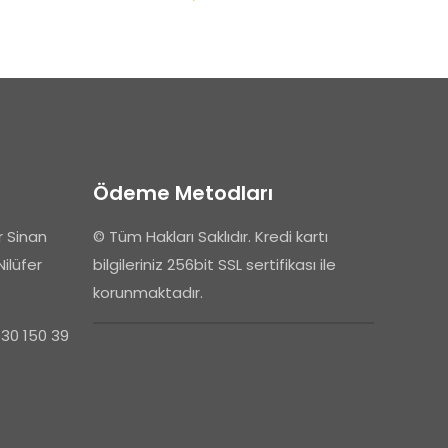
raki
Ödeme Metodları
 kullanılması için
 Sinan
© Tüm Hakları Saklıdır. Kredi kartı
a adresim ve site
Nilüfer
bilgileriniz 256bit SSL sertifikası ile
korunmaktadır.
530 150 39