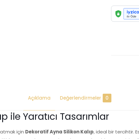
Silikon
Kalıp-
K1113
adet
Açıklama
Değerlendirmeler
0
ıp ile Yaratıcı Tasarımlar
aratmak için
Dekoratif Ayna Silikon Kalıp
, ideal bir tercihtir