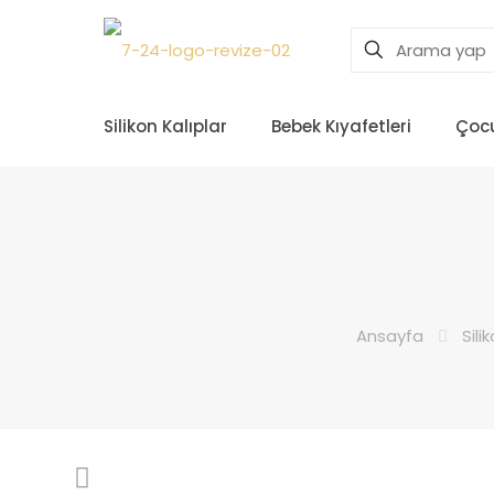
Silikon Kalıplar
Bebek Kıyafetleri
Çocu
Ansayfa
Sili