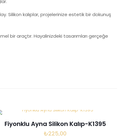
lar.
y. Silikon kalıplar, projelerinize estetik bir dokunuş
mel bir araçtır. Hayalinizdeki tasarımları gerçeğe
işi siz olun
Fiyonklu Ayna Silikon Kalıp-K1395
₺
225,00