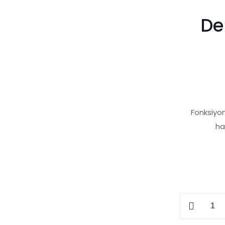
De
Fonksiyon
ha
Dekoratif
Ayna