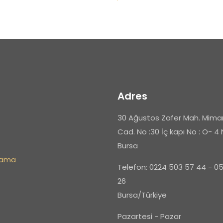
E-
Daha son
Adres
posta
*
yorumlarımda
30 Ağustos Zafer Mah. Mimar
adım, e-post
Cad. No :30 İç kapı No : O- 4 
cıya kaydedilsin.
Bursa
rlama
Telefon: 0224 503 57 44 - 0
26
Bursa/Türkiye
Pazartesi - Pazar