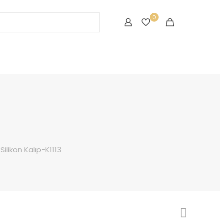
0
ilikon Kalıp-K1113