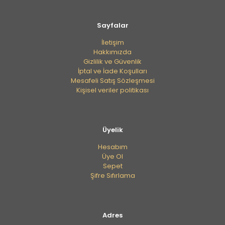
E-
posta
*
Sayfalar
Daha sonraki yorumlarımda kullanılması için adım, e-
İletişim
posta adresim ve site adresim bu tarayıcıya
Hakkımızda
kaydedilsin.
Gizlilik ve Güvenlik
İptal ve İade Koşulları
Mesafeli Satış Sözleşmesi
Kişisel veriler politikası
Üyelik
Hesabım
Üye Ol
Sepet
Şifre Sıfırlama
Adres