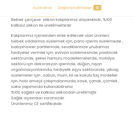
Açıklama
Değerlendirmeler
0
Bebek çerçeve silikon kalıplarımız dayanıklıdır, %100
katkısız silikon ile üretilmektedir.
Kalıplarımız içerisinden elde edilecek olan ürünleri;
bebek odalarınızı süslemek için, pano içlerini süslemede ,
babyshower partilerinde, sevdiklerinize unutulmaz
hediyeler vermek için, evinizin süslemesinde, pastacılık
sektöründe, şeker hamuru modellemelerde, mobilya
sektörü için dekorasyon işlerinde, düğün, nişan
organizasyonlarında, hediyelik eşya sektöründe, yılbaşı
süslemeler için , sabun, mum, kil ve kokulu taş modeller
için, hobi amaçlı çalışmalarınızda, kase, çanak, çömlek ,
saksı yapımında kullanabilirsiniz.
%100 sağlıklı ve katkısız silikondan üretilmiştir.
Sağlık açısından zararsızdır.
Ürünlerimiz CE sertifikalıdır.
Değerlendirmeler
Henüz değerlendirme yapılmadı.