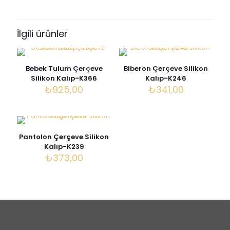
“Elbise Çerçeve Silikon Kalıp-K221”
için yorum yapan ilk kişi siz olun
İlgili ürünler
E-posta adresiniz yayınlanmayacak.
Gerekli alanlar
*
ile
işaretlenmişlerdir
Bebek Tulum Çerçeve
Biberon Çerçeve Silikon
Derecelendirmeniz
*
Silikon Kalıp-K366
Kalıp-K246
₺
925,00
₺
341,00
Pantolon Çerçeve Silikon
Kalıp-K239
₺
373,00
İsim
*