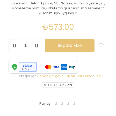
Fonksiyon : Beton, Epoksi, Alçı, Sabun, Mum, Polyester, Kil,
Modelleme hamuru,Kokulu taş gibi çeşitli malzemelerin
kullanımı için uygundur.
₺
573,00
Elbise
Sepete Ekle
Çerçeve
Silikon
Kalıp-
K221
adet
Kategoriler:
Bebek Çerçeve Silikon Kalıp Modelleri
STOK KODU:
K221
Paylaş