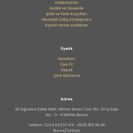
Hakkımızda
posta adresim ve site adresim bu tarayıcıya
Gizlilik ve Güvenlik
kaydedilsin.
İptal ve İade Koşulları
Mesafeli Satış Sözleşmesi
Kişisel veriler politikası
Üyelik
Hesabım
Üye Ol
Sepet
Şifre Sıfırlama
Adres
30 Ağustos Zafer Mah. Mimar Sinan Cad. No :30 İç kapı
No : O- 4 Nilüfer Bursa
Telefon: 0224 503 57 44 - 0530 150 39 26
Bursa/Türkiye