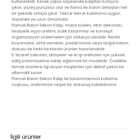
kullanılabilir. Esnek yapısı sayesinde kalıptan kolayca
çıkar, yüzey pürüzsüz olur ve flama ile balon detayları net
bir şekilde ortaya çıkar. Tekrar tekrar kullanıma uygun,
dayanıklı ve uzun ömürlüdür.
Flamalı Balon Silikon Kalıp; masa süsleri, vitrin dekorları,
hediyelik eşya üretimi, butik tasarımlar ve konsept
organizasyon süslemeleri için oldukça idealdir. Renkli
boyamalar, simli vernikler, pastel tonlar veya doğal beton
dokusu ile farklı tarzlarda ürünler hazırlanabilir.
E-ticaret satıcıları, atölyeler ve el işi üreticileri için yüksek
satış potansiyeline sahip eğlenceli bir modeldir. Özellikle
temalı ürünlere ilgi duyan müşteriler için dikkat çekici bir
alternatif sunar.
Flamalı Balon Silikon Kalıp ile tasarımlarınıza kutlama
coşkusu, üretiminize neşeli bir dokunuş katabilirsiniz.
Değerlendirmeler
Henüz değerlendirme yapılmadı.
“Flamalı Balon Silikon Kalıp-K1198”
için yorum yapan ilk kişi siz olun
İlgili ürünler