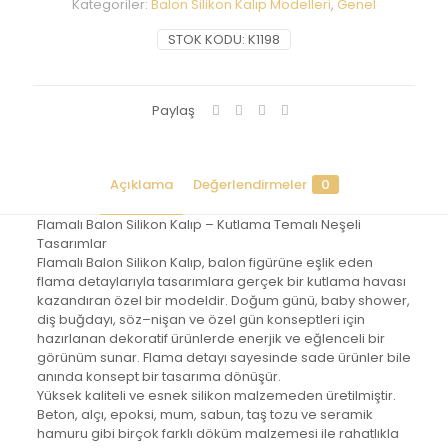
Kategoriler:
Balon Silikon Kalıp Modelleri
,
Genel
STOK KODU:
K1198
Paylaş
Açıklama
Değerlendirmeler
0
Flamalı Balon Silikon Kalıp – Kutlama Temalı Neşeli
Tasarımlar
Flamalı Balon Silikon Kalıp, balon figürüne eşlik eden
flama detaylarıyla tasarımlara gerçek bir kutlama havası
kazandıran özel bir modeldir. Doğum günü, baby shower,
diş buğdayı, söz–nişan ve özel gün konseptleri için
hazırlanan dekoratif ürünlerde enerjik ve eğlenceli bir
görünüm sunar. Flama detayı sayesinde sade ürünler bile
anında konsept bir tasarıma dönüşür.
Yüksek kaliteli ve esnek silikon malzemeden üretilmiştir.
Beton, alçı, epoksi, mum, sabun, taş tozu ve seramik
hamuru gibi birçok farklı döküm malzemesi ile rahatlıkla