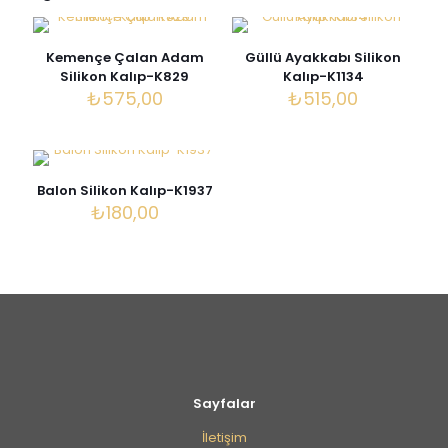
E-posta adresiniz yayınlanmayacak.
Gerekli alanlar
*
ile
işaretlenmişlerdir
Kemençe Çalan Adam
Güllü Ayakkabı Silikon
Derecelendirmeniz
*
Silikon Kalıp-K829
Kalıp-K1134
₺
575,00
₺
515,00
Balon Silikon Kalıp-K1937
₺
180,00
İsim
*
E-
Sayfalar
posta
*
İletişim
Daha sonraki yorumlarımda kullanılması için adım, e-