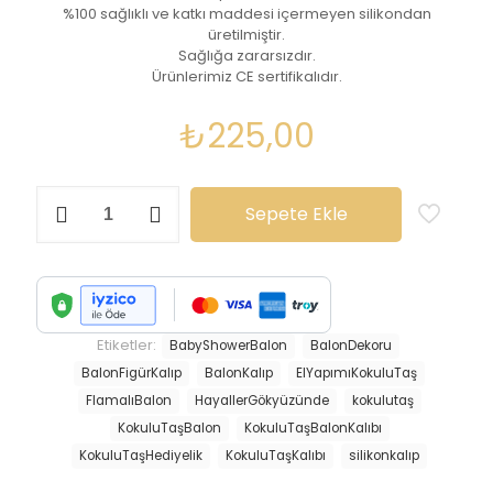
%100 sağlıklı ve katkı maddesi içermeyen silikondan
üretilmiştir.
Sağlığa zararsızdır.
Ürünlerimiz CE sertifikalıdır.
₺
225,00
Flamalı
Sepete Ekle
Balon
Silikon
Kalıp-
K1198
adet
Etiketler:
BabyShowerBalon
BalonDekoru
BalonFigürKalıp
BalonKalıp
ElYapımıKokuluTaş
FlamalıBalon
HayallerGökyüzünde
kokulutaş
KokuluTaşBalon
KokuluTaşBalonKalıbı
KokuluTaşHediyelik
KokuluTaşKalıbı
silikonkalıp